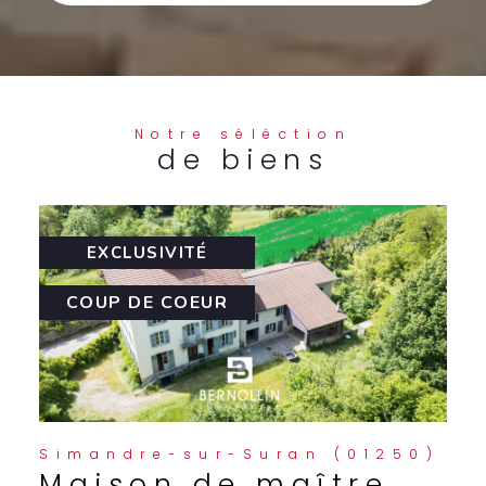
Notre séléction
de biens
EXCLUSIVITÉ
COUP DE COEUR
0)
Val-d'Épy (39160)
Maison en pierre à