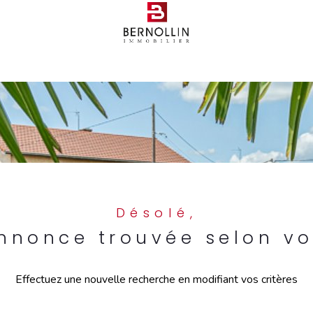
Voir les
0
annonces
imer
1
LOCALISATION
BUDGET
Désolé,
nonce trouvée selon vo
Effectuez une nouvelle recherche en modifiant vos critères