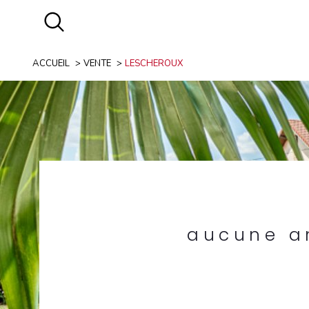
ACCUEIL
VENTE
LESCHEROUX
Acheter
Est
de l'ancien
TYPE DE BIEN
de l'ancien
01560 - Lescheroux
aucune an