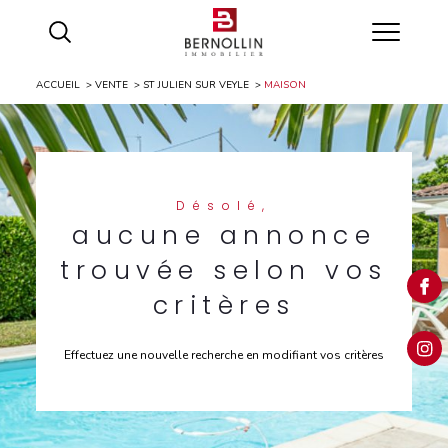
ACCUEIL
VENTE
ST JULIEN SUR VEYLE
MAISON
Désolé,
aucune annonce
trouvée selon vos
critères
Effectuez une nouvelle recherche en modifiant vos critères