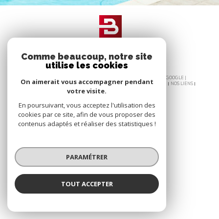
Comme beaucoup, notre site
utilise les cookies
© 2026 | TOUS DROITS RÉSERVÉS | TRADUCTION POWERED BY GOOGLE |
On aimerait vous accompagner pendant
PLAN DU SITE
NOS HONORAIRES
MENTIONS LÉGALES
ADMIN
NOS LIENS
votre visite.
POLITIQUE RGPD
COOKIES
En poursuivant, vous acceptez l'utilisation des
cookies par ce site, afin de vous proposer des
contenus adaptés et réaliser des statistiques !
PARAMÉTRER
TOUT ACCEPTER