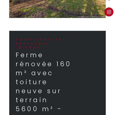
Saint-Jean-sur-
Reyssouze
(01560)
Ferme
rénovée 160
m² avec
toiture
neuve sur
terrain
5600 m² -