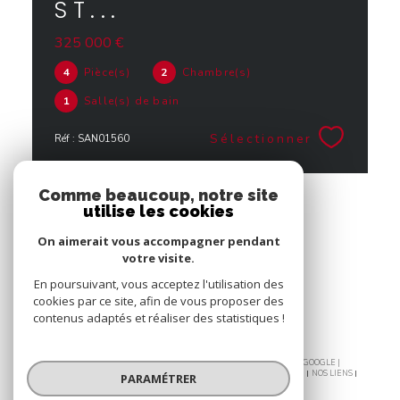
ST...
325 000 €
4
Pièce(s)
2
Chambre(s)
1
Salle(s) de bain
Sélectionner
Réf : SAN01560
Comme beaucoup, notre site
utilise les cookies
On aimerait vous accompagner pendant
votre visite.
En poursuivant, vous acceptez l'utilisation des
cookies par ce site, afin de vous proposer des
contenus adaptés et réaliser des statistiques !
© 2026 | TOUS DROITS RÉSERVÉS | TRADUCTION POWERED BY GOOGLE |
PLAN DU SITE
NOS HONORAIRES
MENTIONS LÉGALES
ADMIN
NOS LIENS
PARAMÉTRER
POLITIQUE RGPD
COOKIES