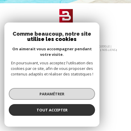
Comme beaucoup, notre site
utilise les cookies
© 2026 | TOUS DROITS RÉSERVÉS | TRADUCTION POWERED BY GOOGLE |
On aimerait vous accompagner pendant
PLAN DU SITE
NOS HONORAIRES
MENTIONS LÉGALES
ADMIN
NOS LIENS
votre visite.
POLITIQUE RGPD
COOKIES
En poursuivant, vous acceptez l'utilisation des
cookies par ce site, afin de vous proposer des
contenus adaptés et réaliser des statistiques !
PARAMÉTRER
TOUT ACCEPTER