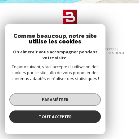
Comme beaucoup, notre site
utilise les cookies
© 2026 | TOUS DROITS RÉSERVÉS | TRADUCTION POWERED BY GOOGLE |
On aimerait vous accompagner pendant
PLAN DU SITE
NOS HONORAIRES
MENTIONS LÉGALES
ADMIN
NOS LIENS
votre visite.
POLITIQUE RGPD
COOKIES
En poursuivant, vous acceptez l'utilisation des
cookies par ce site, afin de vous proposer des
contenus adaptés et réaliser des statistiques !
PARAMÉTRER
TOUT ACCEPTER