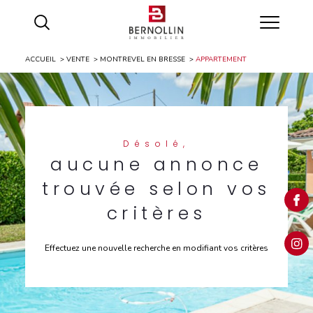
ACCUEIL
VENTE
MONTREVEL EN BRESSE
APPARTEMENT
Désolé,
aucune annonce
trouvée selon vos
critères
Effectuez une nouvelle recherche en modifiant vos critères